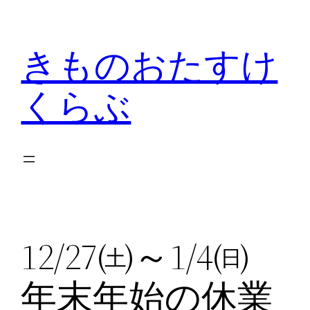
内
容
きものおたすけ
を
ス
くらぶ
キ
ッ
プ
12/27㈯～1/4㈰
年末年始の休業