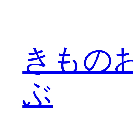
内
容
を
ス
キ
きもの
ッ
プ
ぶ